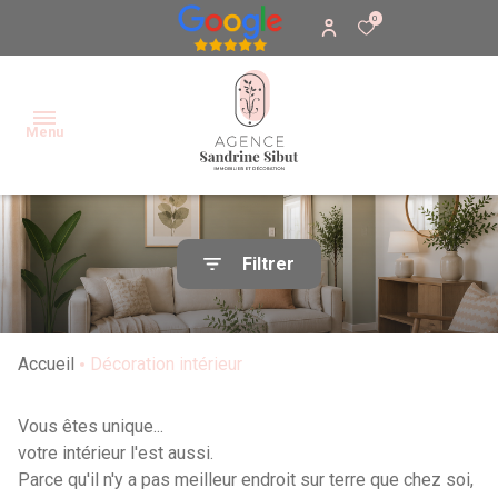
0
Menu
Accueil
Filtrer
Acheter
Vendre
Accueil
Décoration intérieur
Décoration
intérieur
Vous êtes unique...
votre intérieur l'est aussi.
Contact
Parce qu'il n'y a pas meilleur endroit sur terre que chez soi,