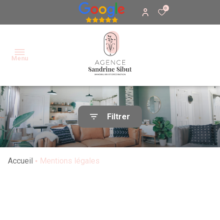
0
Menu
Accueil
Filtrer
Acheter
Vendre
Accueil
Mentions légales
Décoration
intérieur
Contact